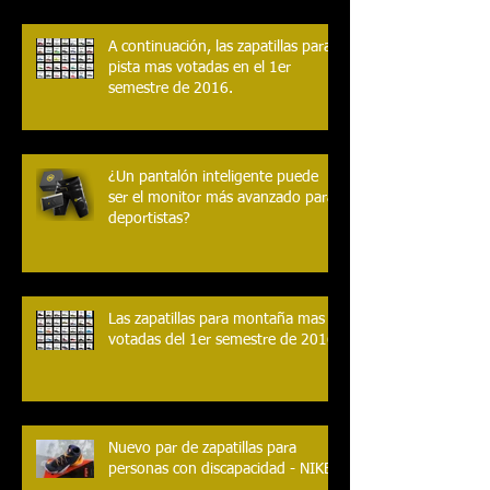
Las zapatillas mas populares del
2017.
A continuación, las zapatillas para
pista mas votadas en el 1er
semestre de 2016.
¿Un pantalón inteligente puede
ser el monitor más avanzado para
deportistas?
Las zapatillas para montaña mas
votadas del 1er semestre de 2016.