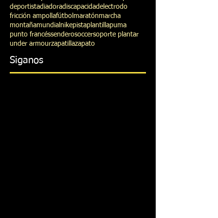
2017
2018
Anisomelia
Arco Index
Artritis Reumatoidea
Diabetes Miellitus
Estudio de la pisada
Mbody
Monitor
Pisada
Podómetro
Presiones
Weareable
adidas
baropodometria
botines
calzado
calzado deportivo
cizallamiento
corte
deporte
deportista
diadora
discapacidad
electrodo
fricción ampolla
fútbol
maratón
marcha
montaña
mundial
nike
pista
plantilla
puma
punto francés
sendero
soccer
soporte plantar
under armour
zapatilla
zapato
Siganos