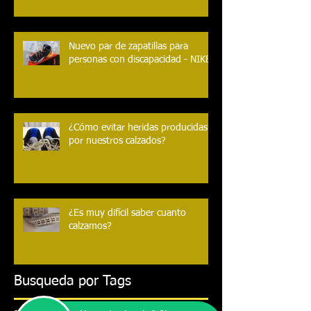
Las zapatillas para montaña mas
votadas del 1er semestre de 2016.
Nuevo par de zapatillas para
personas con discapacidad - NIKE
¿Cómo evitar heridas producidas
por nuestros calzados?
¿Es muy difícil saber cuanto
calzamos?