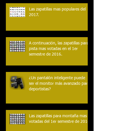
fútbol !!
Las zapatillas mas populares del
2017.
A continuación, las zapatillas para
pista mas votadas en el 1er
semestre de 2016.
¿Un pantalón inteligente puede
ser el monitor más avanzado para
deportistas?