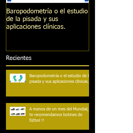
Baropodometría o el estudio
A menos de un
de la pisada y sus
Mundial, te recomendamos
aplicaciones clínicas.
botines de fútb
Recientes
Baropodometría o el estudio de la
pisada y sus aplicaciones clínicas.
A menos de un mes del Mundial,
te recomendamos botines de